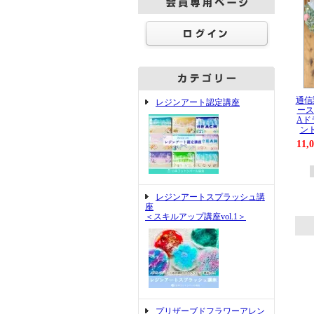
通信
レジンアート認定講座
ース
Aド
ン
11,
レジンアートスプラッシュ講
座
＜スキルアップ講座vol.1＞
プリザーブドフラワーアレン