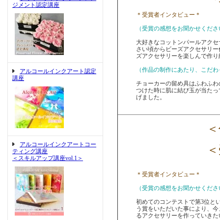
ジメント認定講座
＊受賞者インタビュー＊
（受賞の感想をお聞かせくださ
大好きなコットンパールアクセ
さい頃からビーズアクセサリー
ズアクセサリーを楽しんで作り
（作品の制作にあたり、こだわ
アルコールインクアート認定
講座
チョーカーの留め具はふわふわ
つけた時に肌に結び玉が当たっ
げました。
＜作
アルコールインクアートコー
＜受
ティング講座
＜スキルアップ講座vol.1＞
＊受賞者インタビュー＊
（受賞の感想をお聞かせくださ
初めてのコンテストで第3位と
う賞をいただいた事により、今
るアクセサリーを作っていきた