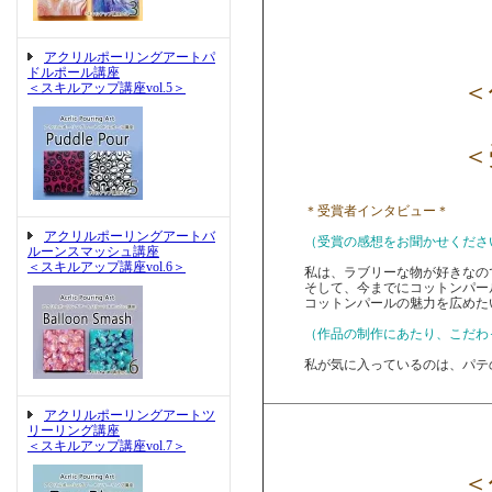
アクリルポーリングアートパ
ドルポール講座
＜作
＜スキルアップ講座vol.5＞
＜受
＊受賞者インタビュー＊
アクリルポーリングアートバ
（受賞の感想をお聞かせくださ
ルーンスマッシュ講座
＜スキルアップ講座vol.6＞
私は、ラブリーな物が好きなの
そして、今までにコットンパー
コットンパールの魅力を広めた
（作品の制作にあたり、こだわ
私が気に入っているのは、パテ
アクリルポーリングアートツ
リーリング講座
＜スキルアップ講座vol.7＞
＜作