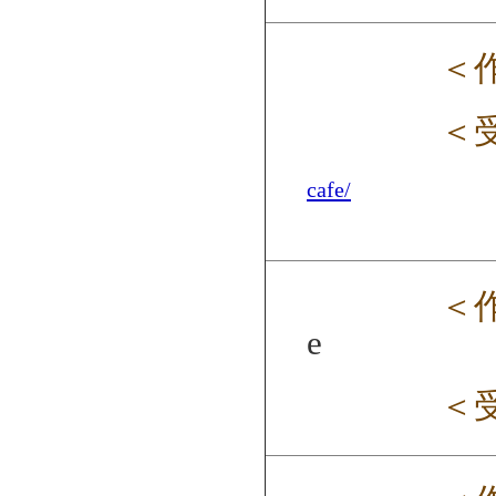
＜
＜
cafe/
＜
e
＜