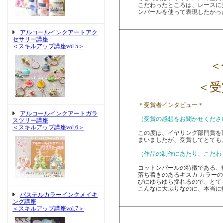
こだわったところは、レースに
ンパールを使って表現したかっ
アルコールインクアートアク
セサリー講座
＜スキルアップ講座vol.5＞
＜作
＜受
＊受賞者インタビュー＊
アルコールインクアートガラ
（受賞の感想をお聞かせくださ
スツリー講座
＜スキルアップ講座vol.6＞
この度は、イヤリング部門賞を
まいましたが、受賞してとても
（作品の制作にあたり、こだわ
コットンパールの特徴である、
落ち着きのあるキスカ カラー
びにゆらゆら揺れるので、とて
こんなに大ぶりなのに、本当に
パステルカラーインクメイキ
ング講座
＜スキルアップ講座vol.7＞