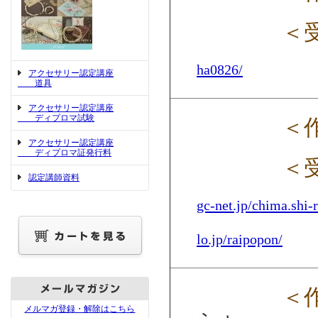
＜
ha0826/
アクセサリー認定講座
道具
アクセサリー認定講座
ディプロマ試験
＜
アクセサリー認定講座
ディプロマ証発行料
＜
認定講師資料
gc-net.jp/chima.shi-
lo.jp/raipopon/
＜
メルマガ登録・解除はこちら