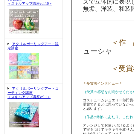
ズで立体的に表現
＜スキルアップ講座vol.10＞
無垢、洋装、和装
＜作 
アクリルポーリングアート認
定講座
ューシャ
＜受賞
＊受賞者インタビュー＊
アクリルポーリングアートコ
（受賞の感想をお聞かせくださ
ーティング講座
＜スキルアップ講座vol.1＞
コスチュームジュエリー部門賞
受賞できるとは思っていなかっ
と思います。
（作品の制作にあたり、こだわ
アレンジしてお使い頂けるよう
で実をつけてキラキラを取り入
仕上がりになっています。