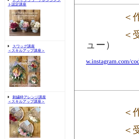
ドライフラワーアレンジメン
ト認定講座
＜
＜
ュー）
スワッグ講座
＜スキルアップ講座＞
w.instagram.com/cod
刺繍枠アレンジ講座
＜スキルアップ講座＞
＜
＜