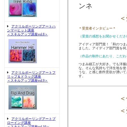
ンネ
＜受
アクリルポーリングアートハ
＊受賞者インタビュー＊
ンマーヒット講座
＜スキルアップ講座vol.8＞
（受賞の感想をお聞かせくださ
アイディア部門賞！「和のつま
ました。アイディア部門賞を何
（作品の制作にあたり、こだわ
つまみ細工が大好き。でも洋服
な。そんな気持ちで洋生地を使
うな、と感じ創作意欲が湧いて
アクリルポーリングアートフ
す。
リップ＆ドラッグ講座
＜スキルアップ講座vol.9＞
＜作
＜受
アクリルポーリングアートブ
ローイング講座
＜スキルアップ講座vol.10＞