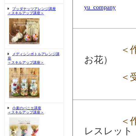
yu_company
ブッダナッツアレンジ講座
＜スキルアップ講座＞
＜
メディシンボトルアレンジ講
お花）
座
＜スキルアップ講座＞
＜
小麦のパニエ講座
＜スキルアップ講座＞
＜
レスレット