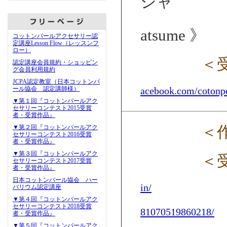
シャ
《 
atsume 》
コットンパールアクセサリー認
定講座Lesson Flow（レッスンフ
ロー）
＜
認定講座会員規約・ショッピン
グ会員利用規約
JCPA認定教室（日本コットンパ
ール協会 認定講師様）
acebook.com/cotonpe
▼第１回『コットンパールアク
セサリーコンテスト2015受賞
者・受賞作品』
＜
▼第２回『コットンパールアク
セサリーコンテスト2016受賞
者・受賞作品』
▼第３回『コットンパールアク
＜
セサリーコンテスト2017受賞
者・受賞作品』
日本コットンパール協会 ハー
in/
バリウム認定講座
▼第４回『コットンパールアク
セサリーコンテスト2018受賞
81070519860218/
者・受賞作品』
▼第５回『コットンパールアク