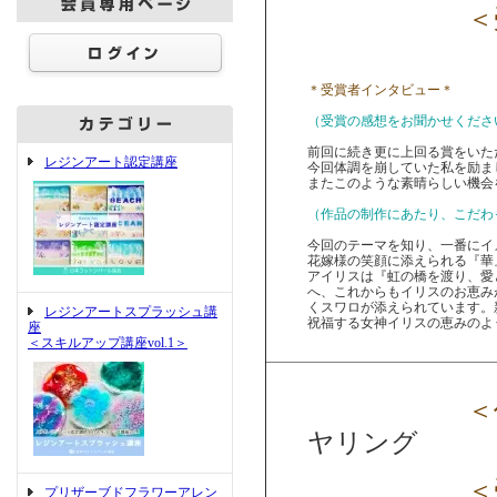
＜受
＊受賞者インタビュー＊
（受賞の感想をお聞かせくださ
前回に続き更に上回る賞をいた
レジンアート認定講座
今回体調を崩していた私を励ま
またこのような素晴らしい機会
（作品の制作にあたり、こだわ
今回のテーマを知り、一番にイ
花嫁様の笑顔に添えられる『華
アイリスは『虹の橋を渡り、愛
へ、これからもイリスのお恵み
くスワロが添えられています。
レジンアートスプラッシュ講
祝福する女神イリスの恵みのよ
座
＜スキルアップ講座vol.1＞
＜作
ヤリング
＜受
プリザーブドフラワーアレン