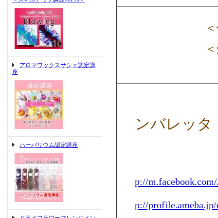
＜作
＜受
アロマワックスサシェ認定講
座
ンバレッタ
ハーバリウム認定講座
＜受
p://m.facebook.com/
p://profile.ameba.jp