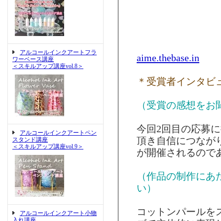
＜作
＜受
アルコールインクアートフラ
aime.thebase.in
ワーベース講座
＜スキルアップ講座vol.8＞
＊受賞者インタビ
（受賞の感想をお
今回2回目の応募
アルコールインクアートペン
頂き自信につなが
スタンド講座
＜スキルアップ講座vol.9＞
が開催されるので
（作品の制作にあ
い）
コットンパールを
アルコールインクアート小物
入れ講座