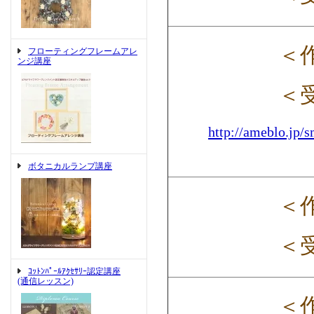
＜
フローティングフレームアレ
ンジ講座
＜
http://ameblo.jp/s
ボタニカルランプ講座
＜
＜
ｺｯﾄﾝﾊﾟｰﾙｱｸｾｻﾘｰ認定講座
(通信レッスン)
＜