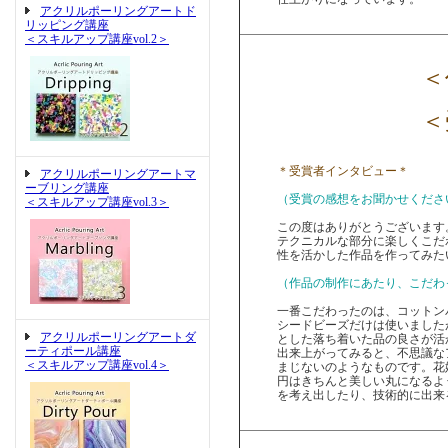
アクリルポーリングアートド
リッピング講座
＜スキルアップ講座vol.2＞
＜作
＜受
＊受賞者インタビュー＊
アクリルポーリングアートマ
ーブリング講座
（受賞の感想をお聞かせくださ
＜スキルアップ講座vol.3＞
この度はありがとうございます
テクニカルな部分に楽しくこだ
性を活かした作品を作ってみた
（作品の制作にあたり、こだわ
一番こだわったのは、コットン
シードビーズだけは使いました
アクリルポーリングアートダ
とした落ち着いた品の良さが活
ーティポール講座
出来上がってみると、不思議な
＜スキルアップ講座vol.4＞
まじないのようなものです。花
円はきちんと美しい丸になるよ
を考え出したり、技術的に出来