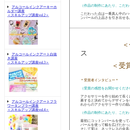
（作品の制作にあたり、こだわ
アルコールインクアーキーホ
ルダー講座
こだわった点は一番真ん中のハ
＜スキルアップ講座vol.2＞
ンパールの上品さを引き出せる
＜作
ス
アルコールインクアート白抜
き講座
＜スキルアップ講座vol.3＞
＜受
＊受賞者インタビュー＊
（受賞の感想をお聞かせくださ
アクセサリーを作り始めて長く
募すると決めてからデザインを
アルコールインクアートフラ
れからのアクセサリー作りの励
ワータンブラー講座
＜スキルアップ講座vol.4＞
（作品の制作にあたり、こだわ
最初にコットンパールを使って
パールを使って幅を広げたかっ
そして実は、ネックレスの金具