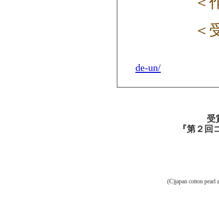
＜
＜
de-un/
受
『第２回
(C)japan cotton pearl 