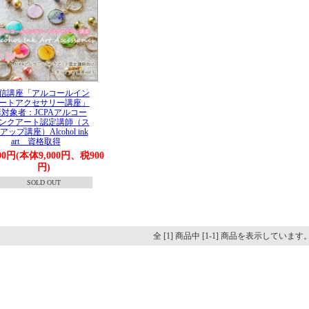
信講座「アルコールイン
ートアクセサリー講座」
対象者：JCPAアルコー
ンクアート認定講師（ス
ップ講座）Alcohol ink
art 資格取得
900円(本体9,000円、税900
円)
SOLD OUT
全 [1] 商品中 [1-1] 商品を表示しています