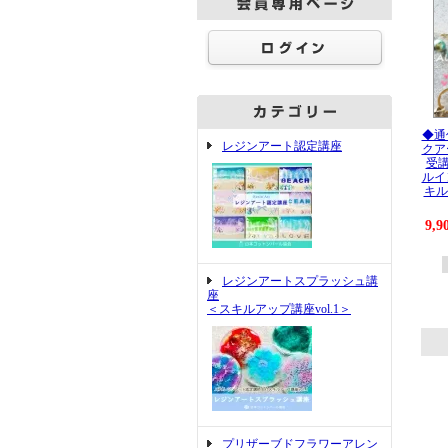
◆通
レジンアート認定講座
クア
受講
ルイ
キルア
9,
レジンアートスプラッシュ講
座
＜スキルアップ講座vol.1＞
プリザーブドフラワーアレン